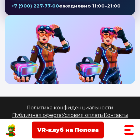
+7 (900) 227-77-00
ежедневно 11:00–21:00
Политика конфиденциальности
Публичная оферта
Условия оплаты
Контакты
© 2026 Laserwar — лазертаг в Смоленске.
+7 (960) 588-
55-44
VR-клуб на Попова