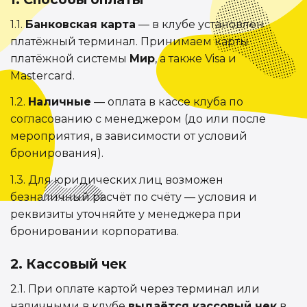
1.1.
Банковская карта
— в клубе установлен
платёжный терминал. Принимаем карты
платёжной системы
Мир
, а также Visa и
Mastercard.
1.2.
Наличные
— оплата в кассе клуба по
согласованию с менеджером (до или после
мероприятия, в зависимости от условий
бронирования).
1.3. Для юридических лиц возможен
безналичный расчёт по счёту — условия и
реквизиты уточняйте у менеджера при
бронировании корпоратива.
2. Кассовый чек
2.1. При оплате картой через терминал или
наличными в клубе
выдаётся кассовый чек
в