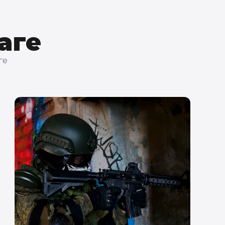
аге
ге