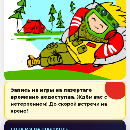
Запись на игры на лазертаге
временно недоступна.
Ждём вас с
нетерпением! До скорой встречи на
арене!
ПОКА МЫ НА «ЗАРНИЦЕ»