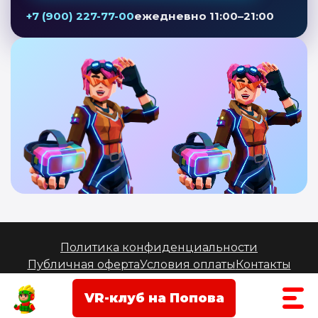
+7 (900) 227-77-00
ежедневно 11:00–21:00
Политика конфиденциальности
Публичная оферта
Условия оплаты
Контакты
© 2026 Laserwar — лазертаг в Смоленске.
+7 (960) 588-
55-44
VR-клуб на Попова